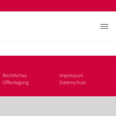
Recht­li­ches
Im­pres­sum
Of­fen­le­gung
Da­ten­schutz