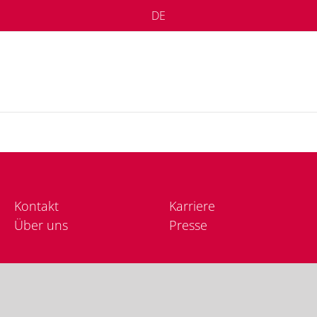
DE
Kon­takt
Kar­rie­re
Über uns
Pres­se