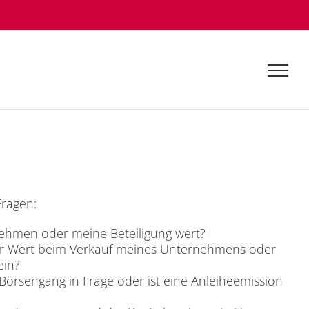
Fra­gen:
eh­men oder mei­ne Be­tei­li­gung wert?
er Wert beim Ver­kauf mei­nes Un­ter­neh­mens oder
sein?
­sen­gang in Fra­ge oder ist eine An­lei­he­emis­si­on