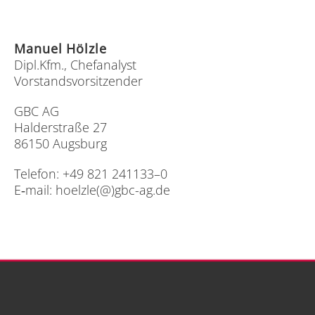
Ma­nu­el Hölz­le
Dipl.Kfm., Chef­ana­lyst
Vor­stands­vor­sit­zen­der
GBC AG
Hal­der­stra­ße 27
86150 Augs­burg
Te­le­fon: +49 821 241133–0
E‑mail:
hoelzle(@)gbc-ag.de