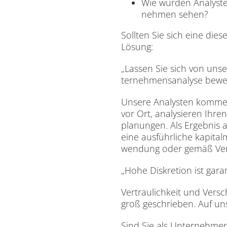
Wie wür­den Ana­lys­te
neh­men se­hen?
Soll­ten Sie sich eine die­se
Lö­sung:
„Las­sen Sie sich von un­se
ter­neh­mens­ana­ly­se be­we
Un­se­re Ana­lys­ten kom­m
vor Ort, ana­ly­sie­ren Ih­r
pla­nun­gen. Als Er­geb­nis
eine aus­führ­li­che ka­pi­tal
wen­dung oder ge­mäß Ver­e
„Hohe Dis­kre­ti­on ist ga­ran
Ver­trau­lich­keit und Ver­s
groß ge­schrie­ben. Auf un­s
Sind Sie als Un­ter­neh­men,