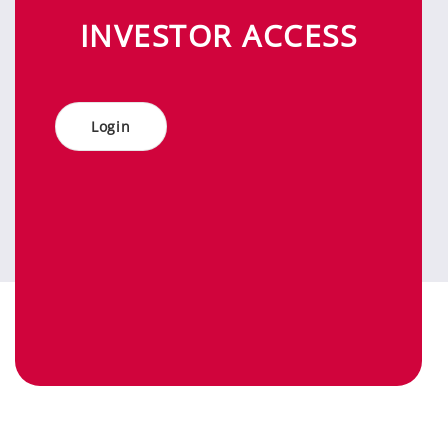
IN­VES­TOR AC­CESS
Log­in