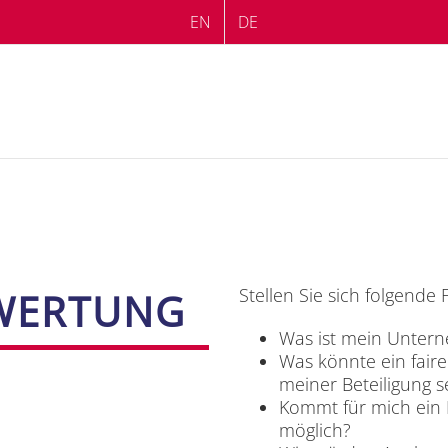
EN
DE
Stel­len Sie sich fol­gen­de 
­WER­TUNG
Was ist mein Un­ter­n
Was könn­te ein fai­r
mei­ner Be­tei­li­gung 
Kommt für mich ein Bör
mög­lich?