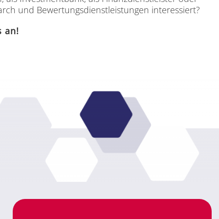
arch und Be­wer­tungs­dienst­leis­tun­gen in­ter­es­siert?
s an!