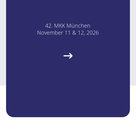
42. MKK Mün­chen
No­vem­ber 11 & 12, 2026