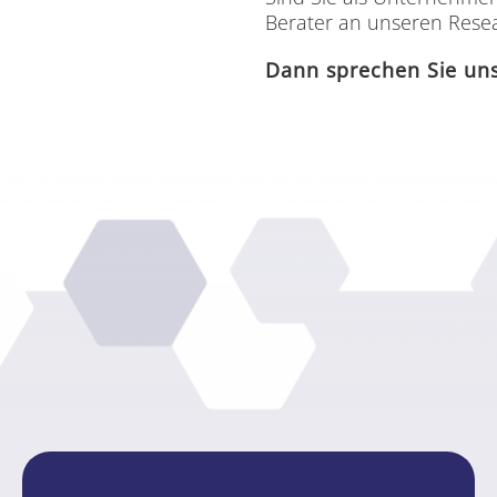
Be­ra­ter an un­se­ren Re­se­
Dann spre­chen Sie un