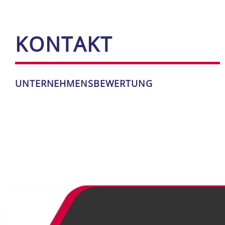
KON­TAKT
UN­TER­NEH­MENS­BE­WER­TUNG