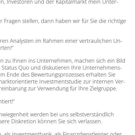
n, In­ves­to­ren und der Ka­pi­tal­markt mein Un­ter­
r Fra­gen stel­len, dann ha­ben wir für Sie die rich­ti­ge
­ren Ana­lys­ten im Rah­men ei­ner ver­trau­li­chen Un­
r­ten!“
en zu Ih­nen ins Un­ter­neh­men, ma­chen sich ein Bild
en Sta­tus Quo und dis­ku­tie­ren Ihre Un­ter­neh­mens­
 am Ende des Be­wer­tungs­pro­zes­ses er­hal­ten Sie
­markt­ori­en­tier­te In­vest­ment­stu­die zur in­ter­nen Ver­
in­ba­rung zur Ver­wen­dung für Ihre Ziel­grup­pe.
­tiert!“
chwie­gen­heit wer­den bei uns selbst­ver­ständ­lich
e­re Dis­kre­ti­on kön­nen Sie sich ver­las­sen.
 als In­vest­ment­bank, als Fi­nanz­dienst­leis­ter oder