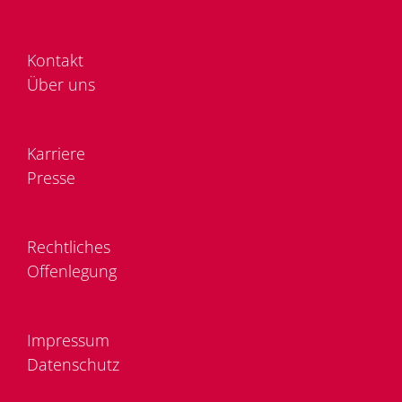
Kon­takt
Über uns
Kar­rie­re
Pres­se
Recht­li­ches
Of­fen­le­gung
Im­pres­sum
Da­ten­schutz