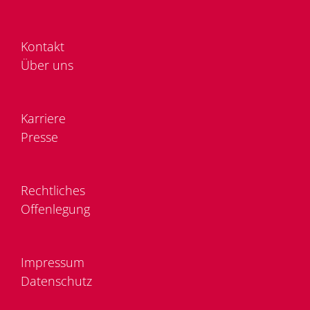
Kon­takt
Über uns
Kar­rie­re
Pres­se
Recht­li­ches
Of­fen­le­gung
Im­pres­sum
Da­ten­schutz