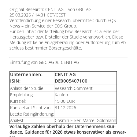
Ori­gi­nal-Re­se­arch: CENIT AG – von GBC AG
25.03.2026 / 14:31 CET/CEST
Ver­öf­fent­li­chung ei­ner Re­se­arch, über­mit­telt durch
EQS
News
– ein Ser­vice der
EQS Group
.
Für den In­halt der Mit­tei­lung bzw. Re­se­arch ist al­lei­ne der
Her­aus­ge­ber bzw. Er­stel­ler der Stu­die ver­ant­wort­lich. Die­se
Mel­dung ist kei­ne An­la­ge­be­ra­tung oder Auf­for­de­rung zum Ab­
schluss be­stimm­ter Bör­sen­ge­schäf­te.
Ein­stu­fung von GBC AG zu CENIT AG
Un­ter­neh­men:
CENIT AG
ISIN:
DE0005407100
An­lass der Stu­die:
Re­se­arch Com­ment
Emp­feh­lung:
Kau­fen
Kurs­ziel:
15,00 EUR
Kurs­ziel auf Sicht von:
31.12.2026
Letz­te Ra­ting­än­de­rung:
Ana­lyst:
Cos­min Fil­ker, Mar­cel Gold­mann
Vor­läu­fi­ge Zah­len ober­halb der Un­ter­neh­mens-Gui­
dance, Gui­dance für 2026 et­was kon­ser­va­ti­ver als er­war­