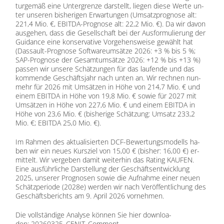
tur­ge­mäß eine Un­ter­gren­ze dar­stellt, lie­gen die­se Wer­te un­
ter un­se­ren bis­he­ri­gen Er­war­tun­gen (Um­satz­pro­gno­se alt:
221,4 Mio. €, EBIT­DA-Pro­gno­se alt: 22,2 Mio. €). Da wir da­von
aus­ge­hen, dass die Ge­sell­schaft bei der Aus­for­mu­lie­rung der
Gui­dance eine kon­ser­va­ti­ve Vor­ge­hens­wei­se ge­wählt hat
(Das­sault-Pro­gno­se Soft­ware­um­sät­ze 2026: +3 % bis 5 %;
SAP-Pro­gno­se der Ge­samt­um­sät­ze 2026: +12 % bis +13 %)
pas­sen wir un­se­re Schät­zun­gen für das lau­fen­de und das
kom­men­de Ge­schäfts­jahr nach un­ten an. Wir rech­nen nun­
mehr für 2026 mit Um­sät­zen in Höhe von 214,7 Mio. € und
ei­nem EBITDA in Höhe von 19,8 Mio. € so­wie für 2027 mit
Um­sät­zen in Höhe von 227,6 Mio. € und ei­nem EBITDA in
Höhe von 23,6 Mio. € (bis­he­ri­ge Schät­zung: Um­satz 233,2
Mio. €; EBITDA 25,0 Mio. €).
Im Rah­men des ak­tua­li­sier­ten DCF-Be­wer­tungs­mo­dells ha­
ben wir ein neu­es Kurs­ziel von 15,00 € (bis­her: 16,00 €) er­
mit­telt. Wir ver­ge­ben da­mit wei­ter­hin das Ra­ting KAUFEN.
Eine aus­führ­li­che Dar­stel­lung der Ge­schäfts­ent­wick­lung
2025, un­se­rer Pro­gno­sen so­wie die Auf­nah­me ei­ner neu­en
Schätz­pe­ri­ode (2028e) wer­den wir nach Ver­öf­fent­li­chung des
Ge­schäfts­be­richts am 9. April 2026 vor­neh­men.
Die voll­stän­di­ge Ana­ly­se kön­nen Sie hier down­loa­
den:
20260325_CENIT_Comment