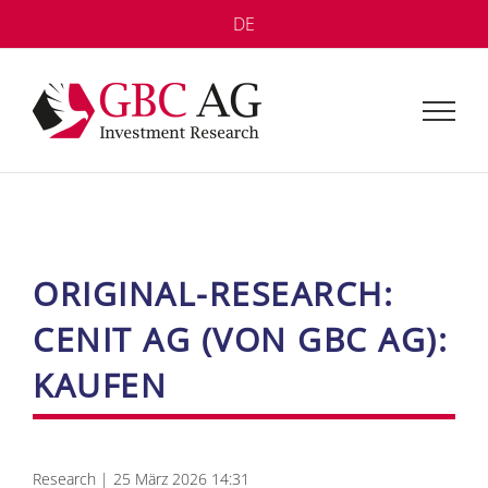
Zum
DE
Inhalt
springen
ORI­GI­NAL-RE­SE­ARCH:
CENIT AG (VON GBC AG):
KAU­FEN
Re­se­arch | 25 März 2026 14:31