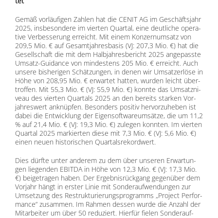
tet
Ge­mäß vor­läu­fi­gen Zah­len hat die CENIT AG im Ge­schäfts­jahr
2025, ins­be­son­de­re im vier­ten Quar­tal, eine deut­li­che ope­ra­
ti­ve Ver­bes­se­rung er­reicht. Mit ei­nem Kon­zern­um­satz von
209,5 Mio. € auf Ge­samt­jah­res­ba­sis (VJ: 207,3 Mio. €) hat die
Ge­sell­schaft die mit dem Halb­jah­res­be­richt 2025 an­ge­pass­te
Um­satz-Gui­dance von min­des­tens 205 Mio. € er­reicht. Auch
un­se­re bis­he­ri­gen Schät­zun­gen, in de­nen wir Um­satz­er­lö­se in
Höhe von 208,95 Mio. € er­war­tet hat­ten, wur­den leicht über­
trof­fen. Mit 55,3 Mio. € (VJ: 55,9 Mio. €) konn­te das Um­satz­ni­
veau des vier­ten Quar­tals 2025 an den be­reits star­ken Vor­
jah­res­wert an­knüp­fen. Be­son­ders po­si­tiv her­vor­zu­he­ben ist
da­bei die Ent­wick­lung der Ei­gen­soft­ware­um­sät­ze, die um 11,2
% auf 21,4 Mio. € (VJ: 19,3 Mio. €) zu­le­gen konn­ten. Im vier­ten
Quar­tal 2025 mar­kier­ten die­se mit 7,3 Mio. € (VJ: 5,6 Mio. €)
ei­nen neu­en his­to­ri­schen Quar­tals­re­kord­wert.
Dies dürf­te un­ter an­de­rem zu dem über un­se­ren Er­war­tun­
gen lie­gen­den EBITDA in Höhe von 12,3 Mio. € (VJ: 17,3 Mio.
€) bei­getra­gen ha­ben. Der Er­geb­nis­rück­gang ge­gen­über dem
Vor­jahr hängt in ers­ter Li­nie mit Son­der­auf­wen­dun­gen zur
Um­set­zung des Re­struk­tu­rie­rungs­pro­gramms „Pro­ject Per­for­
mance“ zu­sam­men. Im Rah­men des­sen wur­de die An­zahl der
Mit­ar­bei­ter um über 50 re­du­ziert. Hier­für fie­len Son­der­auf­