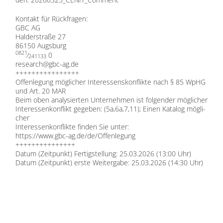
Kon­takt für Rück­fra­gen:
GBC AG
Hal­der­stra­ße 27
86150 Augs­burg
0821
⁄
0
241133
research@​gbc-​ag.​de
++++++++++++++++
Of­fen­le­gung mög­li­cher In­ter­es­sens­kon­flik­te nach § 85 WpHG
und Art. 20 MAR
Beim oben ana­ly­sier­ten Un­ter­neh­men ist fol­gen­der mög­li­cher
In­ter­es­sen­kon­flikt ge­ge­ben: (5a,6a,7,11); Ei­nen Ka­ta­log mög­li­
cher
In­ter­es­sen­kon­flik­te fin­den Sie un­ter:
https://​www​.gbc​-ag​.de/​d​e​/​O​f​f​e​n​l​e​g​ung
+++++++++++++++
Da­tum (Zeit­punkt) Fer­tig­stel­lung: 25.03.2026 (13:00 Uhr)
Da­tum (Zeit­punkt) ers­te Wei­ter­ga­be: 25.03.2026 (14:30 Uhr)