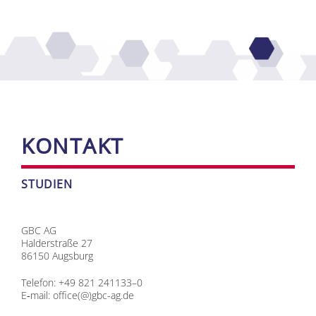
KON­TAKT
STU­DI­EN
GBC AG
Hal­der­stra­ße 27
86150 Augs­burg
Te­le­fon: +49 821 241133–0
E‑mail:
office(@)gbc-ag.de