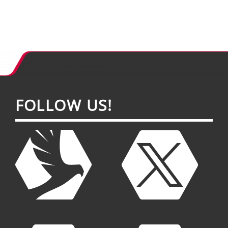
FOL­LOW US!