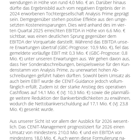
wen­dun­gen in Höhe von rund 4,0 Mio. € an. Dar­über hin­aus
dürf­te das Er­geb­nis­bild auch vom ne­ga­ti­ven Er­geb­nis der in
2024 er­wor­be­nen Toch­ter­ge­sell­schaft Ana­ly­sis Prime ge­prägt
sein. Dem­ge­gen­über ste­hen po­si­ti­ve Ef­fek­te aus den um­ge­
setz­ten Kos­ten­ein­spa­run­gen. Dies wird an­hand des im vier­
ten Quar­tal 2025 er­reich­ten EBITDA in Höhe von 6,6 Mio. €
sicht­bar, was ei­nen deut­li­chen Sprung ge­gen­über dem
EBITDA der Vor­quar­ta­le dar­stellt. Wäh­rend das EBITDA un­se­
re Er­war­tun­gen über­traf (GBC-Pro­gno­se: 10,9 Mio. €), fiel das
ge­mel­de­te vor­läu­fi­ge EBIT mit 0,3 Mio. € (GBC-Pro­gno­se: 0,8
Mio. €) un­ter un­se­ren Er­war­tun­gen aus. Wir ge­hen da­von aus,
dass hier Son­der­ab­schrei­bun­gen, bei­spiels­wei­se für den Kun­
den­stamm von Ana­ly­sis Prime, zu un­er­war­tet ho­hen Ab­
schrei­bun­gen ge­führt ha­ben dürf­ten. So­wohl beim Um­satz als
auch beim EBIT wur­de die CE­N­IT-Gui­dance je­doch voll­um­
fäng­lich er­füllt. Zu­dem ist der star­ke An­stieg des ope­ra­ti­ven
Cash­flows auf 14,1 Mio. € (VJ: 10,3 Mio. €) so­wie die plan­mä­ßi­
ge wei­te­re Re­duk­ti­on der Bank­ver­bind­lich­kei­ten zu er­wäh­nen,
wo­durch die Net­to­bank­ver­schul­dung auf 17,1 Mio. € (VJ: 23,8
Mio. €) ge­senkt wur­de.
Aus un­se­rer Sicht ist vor al­lem der Aus­blick für 2026 we­sent­
lich. Das CE­N­IT-Ma­nage­ment pro­gnos­ti­ziert für 2026 ei­nen
Um­satz von min­des­tens 210,0 Mio. € und ein EBITDA von
min­des­tens 18,0 Mio. €. Auch wenn die­se For­mu­lie­rung na­