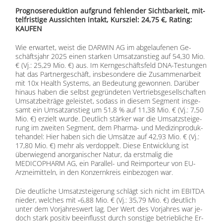
Pro­gno­se­re­duk­ti­on auf­grund feh­len­der Sicht­bar­keit, mit­
tel­fris­ti­ge Aus­sich­ten in­takt, Kurs­ziel: 24,75 €, Ra­ting:
KAUFEN
Wie er­war­tet, weist die DARWIN AG im ab­ge­lau­fe­nen Ge­
schäfts­jahr 2025 ei­nen star­ken Um­satz­an­stieg auf 54,30 Mio.
€ (Vj.: 25,29 Mio. €) aus. Im Kern­ge­schäfts­feld DNA-Tes­tun­gen
hat das Part­ner­ge­schäft, ins­be­son­de­re die Zu­sam­men­ar­beit
mit 10x He­alth Sys­tems, an Be­deu­tung ge­won­nen. Dar­über
hin­aus ha­ben die selbst ge­grün­de­ten Ver­triebs­ge­sell­schaf­ten
Um­satz­bei­trä­ge ge­leis­tet, so­dass in die­sem Seg­ment ins­ge­
samt ein Um­satz­an­stieg um 51,8 % auf 11,38 Mio. € (Vj.: 7,50
Mio. €) er­zielt wur­de. Deut­lich stär­ker war die Um­satz­stei­ge­
rung im zwei­ten Seg­ment, dem Phar­ma- und Me­di­zin­pro­duk­
te­han­del: Hier ha­ben sich die Um­sät­ze auf 42,93 Mio. € (Vj.:
17,80 Mio. €) mehr als ver­dop­pelt. Die­se Ent­wick­lung ist
über­wie­gend an­or­ga­ni­scher Na­tur, da erst­ma­lig die
MEDICOPHARM AG, ein Par­al­lel- und Re­impor­teur von EU-
Arz­nei­mit­teln, in den Kon­zern­kreis ein­be­zo­gen war.
Die deut­li­che Um­satz­stei­ge­rung schlägt sich nicht im EBITDA
nie­der, wel­ches mit ‑6,88 Mio. € (Vj.: 35,79 Mio. €) deut­lich
un­ter dem Vor­jah­res­wert lag. Der Wert des Vor­jah­res war je­
doch stark po­si­tiv be­ein­flusst durch sons­ti­ge be­trieb­li­che Er­