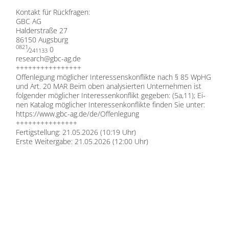
Kon­takt für Rück­fra­gen:
GBC AG
Hal­der­stra­ße 27
86150 Augs­burg
0821
⁄
0
241133
research@​gbc-​ag.​de
++++++++++++++++
Of­fen­le­gung mög­li­cher In­ter­es­sens­kon­flik­te nach § 85 WpHG
und Art. 20 MAR Beim oben ana­ly­sier­ten Un­ter­neh­men ist
fol­gen­der mög­li­cher In­ter­es­sen­kon­flikt ge­ge­ben: (5a,11); Ei­
nen Ka­ta­log mög­li­cher In­ter­es­sen­kon­flik­te fin­den Sie un­ter:
https://​www​.gbc​-ag​.de/​d​e​/​O​f​f​e​n​l​e​g​ung
+++++++++++++++
Fer­tig­stel­lung: 21.05.2026 (10:19 Uhr)
Ers­te Wei­ter­ga­be: 21.05.2026 (12:00 Uhr)