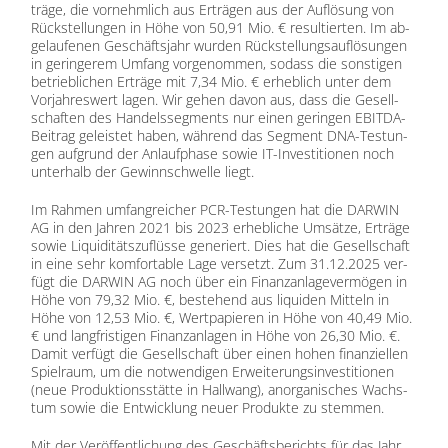
trä­ge, die vor­nehm­lich aus Er­trä­gen aus der Auf­lö­sung von
Rück­stel­lun­gen in Höhe von 50,91 Mio. € re­sul­tier­ten. Im ab­
ge­lau­fe­nen Ge­schäfts­jahr wur­den Rück­stel­lungs­auf­lö­sun­gen
in ge­rin­ge­rem Um­fang vor­ge­nom­men, so­dass die sons­ti­gen
be­trieb­li­chen Er­trä­ge mit 7,34 Mio. € er­heb­lich un­ter dem
Vor­jah­res­wert la­gen. Wir ge­hen da­von aus, dass die Ge­sell­
schaf­ten des Han­dels­seg­ments nur ei­nen ge­rin­gen EBIT­DA-
Bei­trag ge­leis­tet ha­ben, wäh­rend das Seg­ment DNA-Tes­tun­
gen auf­grund der An­lauf­pha­se so­wie IT-In­ves­ti­tio­nen noch
un­ter­halb der Ge­winn­schwel­le liegt.
Im Rah­men um­fang­rei­cher PCR-Tes­tun­gen hat die DARWIN
AG in den Jah­ren 2021 bis 2023 er­heb­li­che Um­sät­ze, Er­trä­ge
so­wie Li­qui­di­täts­zu­flüs­se ge­ne­riert. Dies hat die Ge­sell­schaft
in eine sehr kom­for­ta­ble Lage ver­setzt. Zum 31.12.2025 ver­
fügt die DARWIN AG noch über ein Fi­nanz­an­la­ge­ver­mö­gen in
Höhe von 79,32 Mio. €, be­stehend aus li­qui­den Mit­teln in
Höhe von 12,53 Mio. €, Wert­pa­pie­ren in Höhe von 40,49 Mio.
€ und lang­fris­ti­gen Fi­nanz­an­la­gen in Höhe von 26,30 Mio. €.
Da­mit ver­fügt die Ge­sell­schaft über ei­nen ho­hen fi­nan­zi­el­len
Spiel­raum, um die not­wen­di­gen Er­wei­te­rungs­in­ves­ti­tio­nen
(neue Pro­duk­ti­ons­stät­te in Hall­wang), an­or­ga­ni­sches Wachs­
tum so­wie die Ent­wick­lung neu­er Pro­duk­te zu stem­men.
Mit der Ver­öf­fent­li­chung des Ge­schäfts­be­richts für das Jahr