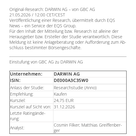
Ori­gi­nal-Re­se­arch: DARWIN AG – von GBC AG
21.05.2026 / 12:00 CET/CEST
Ver­öf­fent­li­chung ei­ner Re­se­arch, über­mit­telt durch
EQS
News
– ein Ser­vice der
EQS Group
.
Für den In­halt der Mit­tei­lung bzw. Re­se­arch ist al­lei­ne der
Her­aus­ge­ber bzw. Er­stel­ler der Stu­die ver­ant­wort­lich. Die­se
Mel­dung ist kei­ne An­la­ge­be­ra­tung oder Auf­for­de­rung zum Ab­
schluss be­stimm­ter Bör­sen­ge­schäf­te.
Ein­stu­fung von GBC AG zu DARWIN AG
Un­ter­neh­men:
DARWIN AG
ISIN:
DE000A3C35W0
An­lass der Stu­die:
Re­se­arch­stu­die (Anno)
Emp­feh­lung:
Kau­fen
Kurs­ziel:
24,75 EUR
Kurs­ziel auf Sicht von:
31.12.2026
Letz­te Ra­ting­än­de­
rung:
Cos­min Fil­ker; Mat­thi­as Greif­fen­ber­
Ana­lyst:
ger