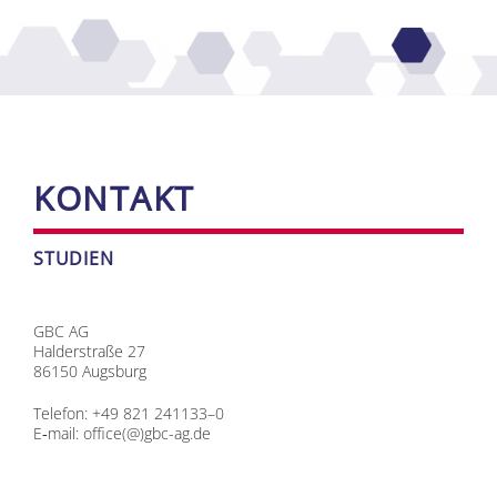
KON­TAKT
STU­DI­EN
GBC AG
Hal­der­stra­ße 27
86150 Augs­burg
Te­le­fon: +49 821 241133–0
E‑mail:
office(@)gbc-ag.de