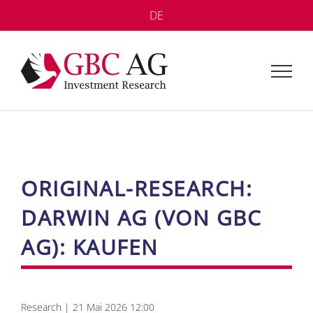
Zum
DE
Inhalt
springen
ORI­GI­NAL-RE­SE­ARCH:
DARWIN AG (VON GBC
AG): KAU­FEN
Re­se­arch | 21 Mai 2026 12:00