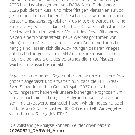
2025 hat das Ma­nage­ment von DARWIN die Ende Ja­nu­ar
2026 pu­bli­zier­ten kurz- und mit­tel­fris­ti­gen Plan­zah­len zu­rück­
ge­nom­men. Für das lau­fen­de Ge­schäfts­jahr wird nun ein mo­
de­ra­ter Um­satz­an­stieg (bis­her: > 65 Mio. €) er­war­tet. Für eine
kon­kre­te Er­geb­nis-Gui­dance fehlt der Ge­sell­schaft ak­tu­ell die
Sicht­bar­keit für den wei­te­ren Ver­lauf des Ge­schäfts­jah­res.
Ne­ben ei­nem Son­der­ef­fekt (neue Wer­be­al­go­rith­men von
Meta) bei den Ge­sell­schaf­ten, die vom On­line-Ver­trieb ab­
hän­gig sind, las­sen sich die Aus­wir­kun­gen des Iran-Krie­ges
auf das Part­ner­ge­schäft mit M42 nicht kon­kre­ti­sie­ren. Den­
noch blei­ben aus Sicht des Vor­stands die mit­tel­fris­ti­gen
Wachs­tums­aus­sich­ten in­takt.
An­ge­sichts der neu­en Ge­ge­ben­hei­ten ha­ben wir un­se­re Pro­
gno­sen an­ge­passt und er­war­ten nun, dass die EBIT-Break-
Even-Schwel­le ab dem Ge­schäfts­jahr 2027 über­schrit­ten
wird. Ins­ge­samt ha­ben wir un­se­re bis­he­ri­gen Pro­gno­sen um
ein Jahr nach hin­ten kor­ri­giert. Auf­grund un­se­rer An­pas­sun­
gen im DCF-Be­wer­tungs­mo­dell ha­ben wir ein neu­es Kurs­ziel
in Höhe von 24,75 € (bis­her: 30,00 €) er­mit­telt. Wir ver­ge­ben
wei­ter­hin das Ra­ting „KAUFEN”.
Die voll­stän­di­ge Ana­ly­se kön­nen Sie hier down­loa­den:
20260521_DARWIN_Anno