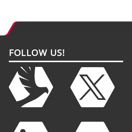
FOL­LOW US!