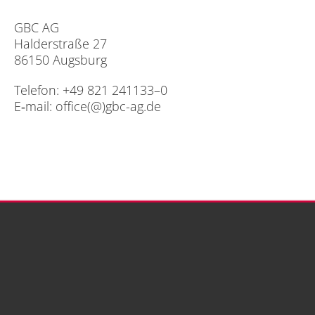
GBC AG
Hal­der­stra­ße 27
86150 Augs­burg
Te­le­fon: +49 821 241133–0
E‑mail:
office(@)gbc-ag.de