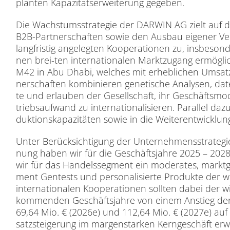
plan­ten Ka­pa­zi­täts­er­wei­te­rung ge­ge­ben.
Die Wachs­tums­stra­te­gie der DARWIN AG zielt auf den
B2B-Part­ner­schaf­ten so­wie den Aus­bau ei­ge­ner Ver
lang­fris­tig an­ge­leg­ten Ko­ope­ra­tio­nen zu, ins­be­
nen brei-ten in­ter­na­tio­na­len Markt­zu­gang er­mög­l
M42 in Abu Dha­bi, wel­ches mit er­heb­li­chen Um­satz- 
ner­schaf­ten kom­bi­nie­ren ge­ne­ti­sche Ana­ly­sen, da­t
te und er­lau­ben der Ge­sell­schaft, ihr Ge­schäfts­mo­de
triebs­auf­wand zu in­ter­na­tio­na­li­sie­ren. Par­al­lel d
duk­ti­ons­ka­pa­zi­tä­ten so­wie in die Wei­ter­ent­wick­lung
Un­ter Be­rück­sich­ti­gung der Un­ter­neh­mens­stra­te­g
nung ha­ben wir für die Ge­schäfts­jah­re 2025 – 2028 
wir für das Han­dels­seg­ment ein mo­de­ra­tes, markt­ge
ment Gen­tests und per­so­na­li­sier­te Pro­duk­te der we
in­ter­na­tio­na­len Ko­ope­ra­tio­nen soll­ten da­bei der
kom­men­den Ge­schäfts­jah­re von ei­nem An­stieg der
69,64 Mio. € (2026e) und 112,64 Mio. € (2027e) auf
satz­stei­ge­rung im mar­gen­star­ken Kern­ge­schäft er­wa