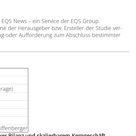
h
EQS News
– ein Ser­vice der
EQS Group
.
i­ne der Her­aus­ge­ber bzw. Er­stel­ler der Stu­die ver­
­tung oder Auf­for­de­rung zum Ab­schluss be­stimm­ter
era­ge)
if­fen­ber­ger
ker Bi­lanz und ska­lier­ba­rem Kern­ge­schäft