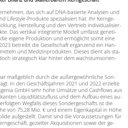
er­neh­men, das sich auf DNA-ba­sier­te Ana­ly­sen und
d Life­style-Pro­duk­te spe­zia­li­siert hat. Ihr Kern­ge­
k­lung, Her­stel­lung und den Ver­trieb in­di­vi­dua­li­sier­
e. Das ver­ti­kal in­te­grier­te Mo­dell um­fasst ge­ne­ti­
 die ei­ge­ne Pro­duk­ti­on und er­mög­licht so­mit eine
 2023 be­treibt die Ge­sell­schaft er­gän­zend ein Han­
­mit­teln und Me­di­zin­pro­duk­ten. Die­ses dient als sta­
e­doch stra­te­gisch klar hin­ter dem wachs­tums­ori­en­
e war maß­geb­lich durch die au­ßer­ge­wöhn­li­che Son­
ägt. In den Ge­schäfts­jah­ren 2021 und 2022 er­ziel­te
­vo­genia GmbH sehr hohe Um­sät­ze und Cash­flows aus
i­kan­ten Li­qui­di­täts­zu­fluss und dem Auf­bau ei­nes au­
­folg­ten Weg­falls die­ses Son­der­ge­schäfts ist die
Höhe von 75,28 Mio. € und ei­nem Ei­gen­ka­pi­tal in Höhe
li­de auf­ge­stellt. Da­mit sind die Vor­aus­set­zun­gen für
­ge­schäft, ge­ziel­ter Ak­qui­si­tio­nen so­wie der ge­