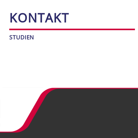
KON­TAKT
STU­DI­EN