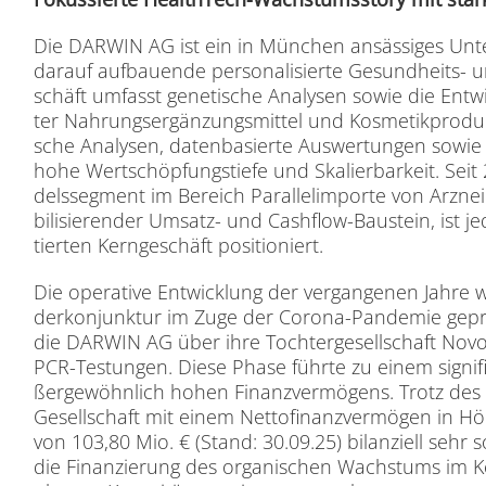
Die DARWIN AG ist ein in Mün­chen an­säs­si­ges Un­t
dar­auf auf­bau­en­de per­so­na­li­sier­te Ge­sund­heits- un
schäft um­fasst ge­ne­ti­sche Ana­ly­sen so­wie die Ent­wic
ter Nah­rungs­er­gän­zungs­mit­tel und Kos­me­tik­pro­duk­t
sche Ana­ly­sen, da­ten­ba­sier­te Aus­wer­tun­gen so­wie
hohe Wert­schöp­fungs­tie­fe und Ska­lier­bar­keit. Seit
dels­seg­ment im Be­reich Par­al­lel­im­por­te von Arz­nei
bi­li­sie­ren­der Um­satz- und Cash­flow-Bau­stein, ist j
tier­ten Kern­ge­schäft po­si­tio­niert.
Die ope­ra­ti­ve Ent­wick­lung der ver­gan­ge­nen Jah­r
der­kon­junk­tur im Zuge der Co­ro­na-Pan­de­mie ge­pr
die DARWIN AG über ihre Toch­ter­ge­sell­schaft No
PCR-Tes­tun­gen. Die­se Pha­se führ­te zu ei­nem si­gni­f
ßer­ge­wöhn­lich ho­hen Fi­nanz­ver­mö­gens. Trotz des er
Ge­sell­schaft mit ei­nem Net­to­fi­nanz­ver­mö­gen in 
von 103,80 Mio. € (Stand: 30.09.25) bi­lan­zi­ell sehr so­
die Fi­nan­zie­rung des or­ga­ni­schen Wachs­tums im Kern