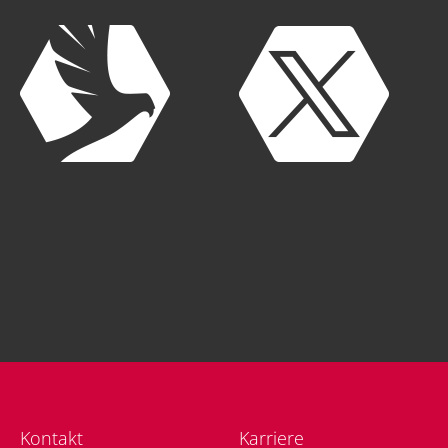
Kon­takt
Kar­rie­re