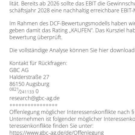
li­tät. Be­reits ab 2026 soll­te das EBIT die Ge­winn­s
schäfts­jahr 2028 eine nach­hal­tig er­reich­ba­re EBI
Im Rah­men des DCF-Be­wer­tungs­mo­dells ha­ben wir ei
ge­ben da­mit das Ra­ting „KAUFEN”. Das Kurs­ziel ha­b
be­wer­tung über­prüft.
Die voll­stän­di­ge Ana­ly­se kön­nen Sie hier down­loa­
Kon­takt für Rück­fra­gen:
GBC AG
Hal­der­stra­ße 27
86150 Augs­burg
0821
⁄
0
241133
research@​gbc-​ag.​de
++++++++++++++++
Of­fen­le­gung mög­li­cher In­ter­es­sens­kon­flik­te n
Un­ter­neh­men ist fol­gen­der mög­li­cher In­ter­es­sen­ko
ter­es­sen­kon­flik­te fin­den Sie un­ter:
https://​www​.gbc​-ag​.de/​d​e​/​O​f​f​e​n​l​e​g​ung