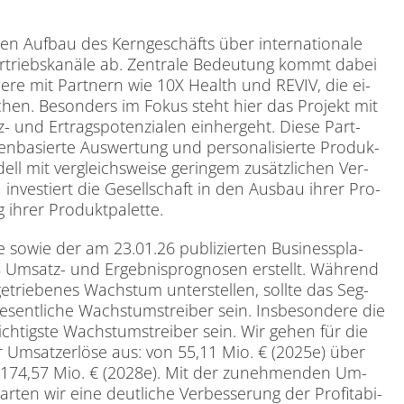
 Auf­bau des Kern­ge­schäfts über in­ter­na­tio­na­le
­triebs­ka­nä­le ab. Zen­tra­le Be­deu­tung kommt da­bei
son­de­re mit Part­nern wie 10X He­alth und REVIV, die ei­
i­chen. Be­son­ders im Fo­kus steht hier das Pro­jekt mit
und Er­trags­po­ten­zia­len ein­her­geht. Die­se Part­
en­ba­sier­te Aus­wer­tung und per­so­na­li­sier­te Pro­duk­
ll mit ver­gleichs­wei­se ge­rin­gem zu­sätz­li­chen Ver­
azu in­ves­tiert die Ge­sell­schaft in den Aus­bau ih­rer Pro­
 ih­rer Pro­dukt­pa­let­te.
ie so­wie der am 23.01.26 pu­bli­zier­ten Busi­ness­pla­
Um­satz- und Er­geb­nis­pro­gno­sen er­stellt. Wäh­rend
­trie­be­nes Wachs­tum un­ter­stel­len, soll­te das Seg­
­sent­li­che Wachs­tums­trei­ber sein. Ins­be­son­de­re die
 wich­tigs­te Wachs­tums­trei­ber sein. Wir ge­hen für die
 Um­satz­er­lö­se aus: von 55,11 Mio. € (2025e) über
 174,57 Mio. € (2028e). Mit der zu­neh­men­den Um­
r­ten wir eine deut­li­che Ver­bes­se­rung der Pro­fi­ta­bi­