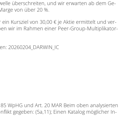
chwel­le über­schrei­ten, und wir er­war­ten ab dem Ge­
T-Mar­ge von über 20 %.
n Kurs­ziel von 30,00 € je Ak­tie er­mit­telt und ver­
en wir im Rah­men ei­ner Peer-Group-Mul­ti­pli­ka­tor­
den:
20260204_DARWIN_IC
ach § 85 WpHG und Art. 20 MAR Beim oben ana­ly­sier­ten
n­flikt ge­ge­ben: (5a,11); Ei­nen Ka­ta­log mög­li­cher In­