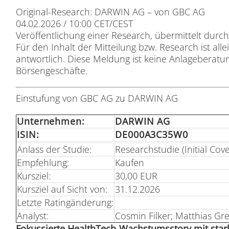
Ori­gi­nal-Re­se­arch: DARWIN AG – von GBC AG
04.02.2026 / 10:00 CET/CEST
Ver­öf­fent­li­chung ei­ner Re­se­arch, über­mit­telt durc
Für den In­halt der Mit­tei­lung bzw. Re­se­arch ist al­le
ant­wort­lich. Die­se Mel­dung ist kei­ne An­la­ge­be­ra
Bör­sen­ge­schäf­te.
Ein­stu­fung von GBC AG zu DARWIN AG
Un­ter­neh­men:
DARWIN AG
ISIN:
DE000A3C35W0
An­lass der Stu­die:
Re­se­arch­stu­die (In­iti­al Co­v
Emp­feh­lung:
Kau­fen
Kurs­ziel:
30,00 EUR
Kurs­ziel auf Sicht von:
31.12.2026
Letz­te Ra­ting­än­de­rung:
Ana­lyst:
Cos­min Fil­ker; Mat­thi­as Gre
Fo­kus­sier­te He­alth­Tech-Wachs­tums­sto­ry mit star­