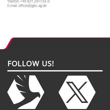
Te­le­fon: +49 821 241133–0
E‑mail:
office(@)gbc-ag.de
FOL­LOW US!