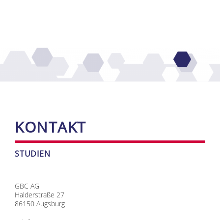
KON­TAKT
STU­DI­EN
GBC AG
Hal­der­stra­ße 27
86150 Augs­burg