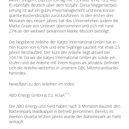
€) eben­falls deut­lich über dem Vor­jahr. Die­se Mar­gen­ver­bes­
se­rung ist auf ein gu­tes Preis­ma­nage­ment und eine kon­se­
quen­te Kos­ten­dis­zi­plin zu­rück­zu­füh­ren. In den ers­ten drei
Mo­na­ten des neu­en Jah­res hat das Un­ter­neh­men zu­dem die
Mar­ke Gra­ze von Uni­le­ver über­nom­men und sich mit rund
27% an der welt­weit be­kann­ten Mar­ke Mis­so­ni be­tei­ligt.
Die be­ge­be­ne An­lei­he der Kat­jes In­ter­na­tio­nal GmbH hat ei­
nen Ku­pon von 6,75% und eine 5‑jährige Lauf­zeit mit etwa 2,5
Jah­ren Rest­lauf­zeit. Der Kurs der An­lei­he liegt ak­tu­ell bei
104,1%. Da wir die Kat­jes In­ter­na­tio­nal GmbH als so­li­de ein­
stu­fen und die An­lei­he mit ih­rem Ku­pon als at­trak­tiv, be­fin­det
sich die An­lei­he wei­ter­hin in un­se­rem GBC Mit­tel­stands­an­lei­
hen­in­dex.
News­flash zu den An­lei­hen im In­dex:
*11
ABO En­er­gy GmbH & Co. KGaA
:
Die ABO En­er­gy und Field ha­ben nach 8 Mo­na­ten Bau­zeit den
Bat­te­rie­park Wald­kap­pel in Be­trieb ge­nom­men. Be­reits im
zwei­ten Quar­tal letz­ten Jah­res wur­de der Bat­te­rie­park an Field
ver­kauft.