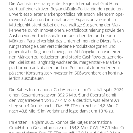
Die Wachs­tums­stra­te­gie der Kat­jes In­ter­na­tio­nal GmbH ba­
siert auf ei­ner ak­ti­ven Buy-and-Build-Po­li­tik, die den ge­ziel­ten
Er­werb eta­blier­ter Mar­ken­port­fo­li­os mit an­schlie­ßen­dem ope­
ra­ti­vem Aus­bau und in­ter­na­tio­na­ler Ex­pan­si­on vor­sieht. Im
Mit­tel­punkt steht da­bei die nach­hal­ti­ge Stei­ge­rung der Mar­
ken­wer­te durch In­no­va­tio­nen, Port­fo­lio­op­ti­mie­rung so­wie den
Aus­bau von Ver­triebs­ka­nä­len in be­stehen­den und neu­en
Märk­ten. Par­al­lel ver­folgt das Un­ter­neh­men eine Di­ver­si­fi­zie­
rungs­stra­te­gie über ver­schie­de­ne Pro­dukt­ka­te­go­rien und
geo­gra­fi­sche Re­gio­nen hin­weg, um Ab­hän­gig­kei­ten von ein­zel­
nen Märk­ten zu re­du­zie­ren und sta­bi­le Cash­flows zu ge­ne­rie­
ren. Ziel ist es, lang­fris­tig wach­sen­de, mar­gen­star­ke Mar­ken­
platt­for­men auf­zu­bau­en und die Po­si­ti­on als füh­ren­der eu­ro­
päi­scher Kon­sum­gü­ter-In­ves­tor im Süß­wa­ren­be­reich kon­ti­nu­
ier­lich aus­zu­bau­en.
Die Kat­jes In­ter­na­tio­nal GmbH er­ziel­te im Ge­schäfts­jahr 2024
ei­nen Ge­samt­um­satz von 392,6 Mio. € und über­traf da­mit
den Vor­jah­res­wert von 377,4 Mio. € deut­lich, was ei­nem An­
stieg von 4 % ent­spricht. Das EBITDA er­reich­te 44,8 Mio. €
nach 40,8 Mio. € im Vor­jahr und leg­te da­mit um 10 % zu.
Im ers­ten Halb­jahr 2025 konn­te die Kat­jes In­ter­na­tio­nal
GmbH ih­ren Ge­samt­um­satz mit 164,8 Mio. € (VJ: 157,9 Mio. €)
wei­ter stei­gern. Das EBITDA lag mit 13,9 Mio. € (VJ: 12,2 Mio.