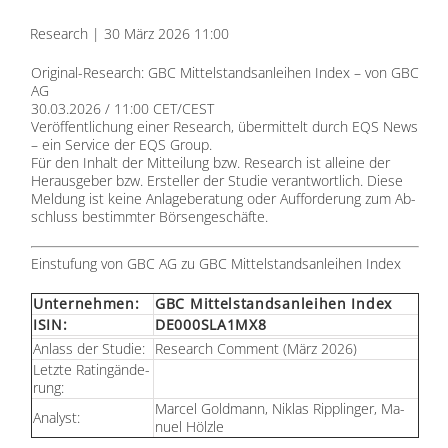
Re­se­arch | 30 März 2026 11:00
Ori­gi­nal-Re­se­arch: GBC Mit­tel­stands­an­lei­hen In­dex – von GBC
AG
30.03.2026 / 11:00 CET/CEST
Ver­öf­fent­li­chung ei­ner Re­se­arch, über­mit­telt durch
EQS News
– ein Ser­vice der
EQS Group
.
Für den In­halt der Mit­tei­lung bzw. Re­se­arch ist al­lei­ne der
Her­aus­ge­ber bzw. Er­stel­ler der Stu­die ver­ant­wort­lich. Die­se
Mel­dung ist kei­ne An­la­ge­be­ra­tung oder Auf­for­de­rung zum Ab­
schluss be­stimm­ter Bör­sen­ge­schäf­te.
Ein­stu­fung von GBC AG zu GBC Mit­tel­stands­an­lei­hen In­dex
Un­ter­neh­men:
GBC Mit­tel­stands­an­lei­hen In­dex
ISIN:
DE000SLA1MX8
An­lass der Stu­die:
Re­se­arch Com­ment (März 2026)
Letz­te Ra­ting­än­de­
rung:
Mar­cel Gold­mann, Ni­klas Ripp­lin­ger, Ma­
Ana­lyst:
nu­el Hölz­le