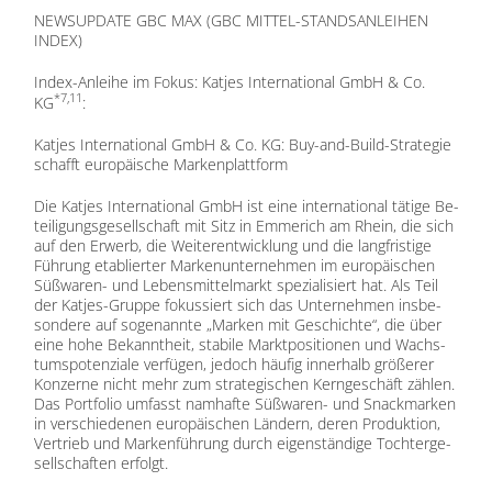
NEWSUPDATE GBC MAX (GBC MITTEL-STANDSANLEIHEN
INDEX)
In­dex-An­lei­he im Fo­kus: Kat­jes In­ter­na­tio­nal GmbH & Co.
*7,11
KG
:
Kat­jes In­ter­na­tio­nal GmbH & Co. KG: Buy-and-Build-Stra­te­gie
schafft eu­ro­päi­sche Mar­ken­platt­form
Die Kat­jes In­ter­na­tio­nal GmbH ist eine in­ter­na­tio­nal tä­ti­ge Be­
tei­li­gungs­ge­sell­schaft mit Sitz in Em­me­rich am Rhein, die sich
auf den Er­werb, die Wei­ter­ent­wick­lung und die lang­fris­ti­ge
Füh­rung eta­blier­ter Mar­ken­un­ter­neh­men im eu­ro­päi­schen
Süß­wa­ren- und Le­bens­mit­tel­markt spe­zia­li­siert hat. Als Teil
der Kat­jes-Grup­pe fo­kus­siert sich das Un­ter­neh­men ins­be­
son­de­re auf so­ge­nann­te „Mar­ken mit Ge­schich­te“, die über
eine hohe Be­kannt­heit, sta­bi­le Markt­po­si­tio­nen und Wachs­
tums­po­ten­zia­le ver­fü­gen, je­doch häu­fig in­ner­halb grö­ße­rer
Kon­zer­ne nicht mehr zum stra­te­gi­schen Kern­ge­schäft zäh­len.
Das Port­fo­lio um­fasst nam­haf­te Süß­wa­ren- und Snack­mar­ken
in ver­schie­de­nen eu­ro­päi­schen Län­dern, de­ren Pro­duk­ti­on,
Ver­trieb und Mar­ken­füh­rung durch ei­gen­stän­di­ge Toch­ter­ge­
sell­schaf­ten er­folgt.