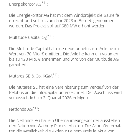
*11
En­er­gie­kon­tor AG
:
Die En­er­gie­kon­tor AG hat mit dem Wind­pro­jekt die Bau­rei­fe
er­reicht und soll bis zum Jahr 2028 in Be­trieb ge­nom­men
wor­den. Das Pro­jekt soll auf 680 MW er­höht wer­den.
*11
Multi­tu­de Ca­pi­tal Oyj
:
Die Multi­tu­de Ca­pi­tal hat eine neue un­be­fris­te­te An­lei­he im
Wert von 70 Mio. € emit­tiert. Die An­lei­he kann ein Vo­lu­men
bis zu 120 Mio. € an­neh­men und wird von der Multi­tu­de AG
ga­ran­tiert.
*11
Mu­t­a­res SE & Co. KGaA
:
Die Mu­t­a­res SE hat eine Ver­ein­ba­rung zum Ver­kauf von der
Re­lo­bus an die In­fra­ca­pi­tal un­ter­zeich­net. Der Ab­schluss wird
vor­aus­sicht­lich im 2. Quar­tal 2026 er­fol­gen.
*11
Net­fonds AG
:
Die Net­fonds AG hat ein Über­nah­me­an­ge­bot der aus­ste­hen­
den Ak­ti­en von War­burg Pin­cus er­hal­ten. Die Ak­tio­nä­re er­hal­
ten die Mög­lich­keit die Ak­ti­en zu ei­nem Preis je Ak­tie von