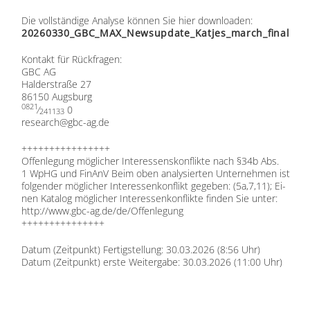
Die voll­stän­di­ge Ana­ly­se kön­nen Sie hier down­loa­den:
20260330_GBC_MAX_Newsupdate_Katjes_march_final
Kon­takt für Rück­fra­gen:
GBC AG
Hal­der­stra­ße 27
86150 Augs­burg
0821
⁄
0
241133
research@​gbc-​ag.​de
++++++++++++++++
Of­fen­le­gung mög­li­cher In­ter­es­sens­kon­flik­te nach §34b Abs.
1 WpHG und Fi­nAnV Beim oben ana­ly­sier­ten Un­ter­neh­men ist
fol­gen­der mög­li­cher In­ter­es­sen­kon­flikt ge­ge­ben: (5a,7,11); Ei­
nen Ka­ta­log mög­li­cher In­ter­es­sen­kon­flik­te fin­den Sie un­ter:
http://​www​.gbc​-ag​.de/​d​e​/​O​f​f​e​n​l​e​g​ung
+++++++++++++++
Da­tum (Zeit­punkt) Fer­tig­stel­lung: 30.03.2026 (8:56 Uhr)
Da­tum (Zeit­punkt) ers­te Wei­ter­ga­be: 30.03.2026 (11:00 Uhr)