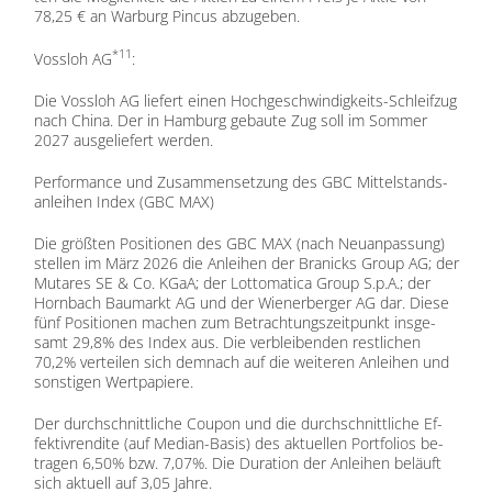
78,25 € an War­burg Pin­cus ab­zu­ge­ben.
*11
Voss­loh AG
:
Die Voss­loh AG lie­fert ei­nen Hoch­ge­schwin­dig­keits-Schleif­zug
nach Chi­na. Der in Ham­burg ge­bau­te Zug soll im Som­mer
2027 aus­ge­lie­fert wer­den.
Per­for­mance und Zu­sam­men­set­zung des GBC Mit­tel­stands­
an­lei­hen In­dex (GBC MAX)
Die größ­ten Po­si­tio­nen des GBC MAX (nach Neu­an­pas­sung)
stel­len im März 2026 die An­lei­hen der Bra­nicks Group AG; der
Mu­t­a­res SE & Co. KGaA; der Lot­to­ma­ti­ca Group S.p.A.; der
Horn­bach Bau­markt AG und der Wie­ner­ber­ger AG dar. Die­se
fünf Po­si­tio­nen ma­chen zum Be­trach­tungs­zeit­punkt ins­ge­
samt 29,8% des In­dex aus. Die ver­blei­ben­den rest­li­chen
70,2% ver­tei­len sich dem­nach auf die wei­te­ren An­lei­hen und
sons­ti­gen Wert­pa­pie­re.
Der durch­schnitt­li­che Cou­pon und die durch­schnitt­li­che Ef­
fek­tiv­ren­di­te (auf Me­di­an-Ba­sis) des ak­tu­el­len Port­fo­li­os be­
tra­gen 6,50% bzw. 7,07%. Die Du­ra­ti­on der An­lei­hen be­läuft
sich ak­tu­ell auf 3,05 Jah­re.