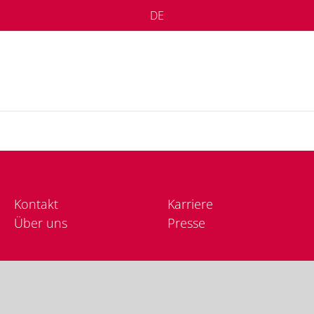
DE
Kon­takt
Kar­rie­re
Über uns
Pres­se