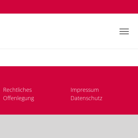
Recht­li­ches
Im­pres­sum
Of­fen­le­gung
Da­ten­schutz