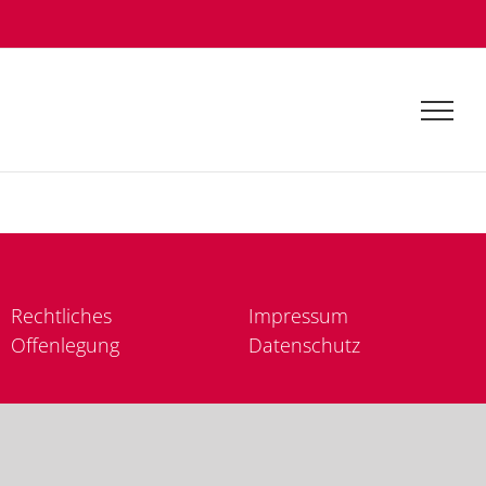
Recht­li­ches
Im­pres­sum
Of­fen­le­gung
Da­ten­schutz