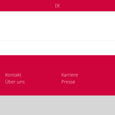
DE
Kon­takt
Kar­rie­re
Über uns
Pres­se